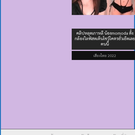
คลิปหลุดเกาหลี น้องmomoda ตั้ง
กล้องไลฟ์สดเต้นโชว์โคตรยั่วเย็ดเลย
คนนี้
เสียงไทย
2022