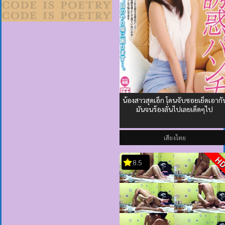
น้องสาวสุดเอ็ก โดนจับซอยเย็ดเอากั
มันจนร้องลั่นไปเลยเด็ดๆไป
เสียงไทย
H
8.5