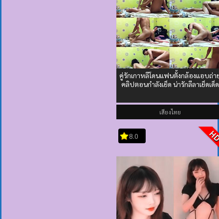
คู่รักเกาหลีโดนแฟนตั้งกล้องแอบถ่า
คลิปตอนกำลังเย็ด น่ารักลีลาเย็ดเด็ด
เสียงไทย
H
8.0