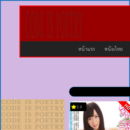
หน้าแรก
หนังxไทย
H
3.9