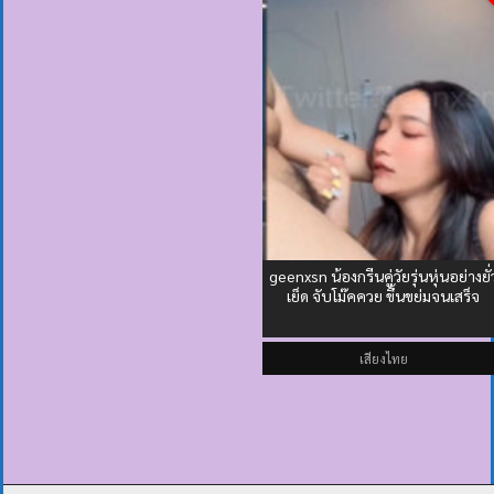
geenxsn น้องกรีนคู่วัยรุ่นหุ่นอย่างยั่
เย็ด จับโม๊คควย ขึ้นขย่มจนเสร็จ
เสียงไทย