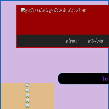
หน้าแรก
หนังxไทย
โมก