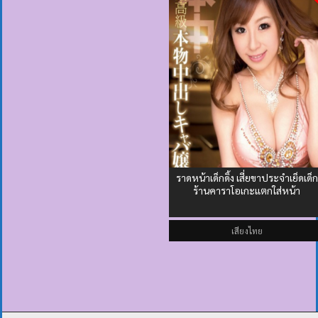
ราดหน้าเด็กดิ้ง เสี่ยขาประจำเย็ดเด็ก
ร้านคาราโอเกะแตกใส่หน้า
เสียงไทย