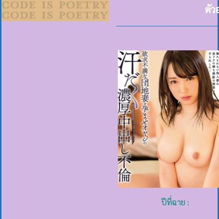
ตัว
ปีที่ฉาย :