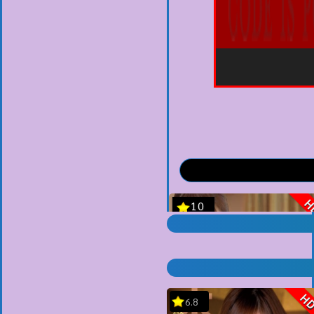
H
6.8