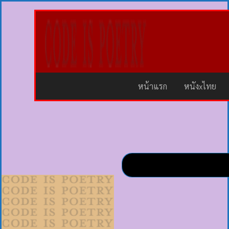
หน้าแรก
หนังxไทย