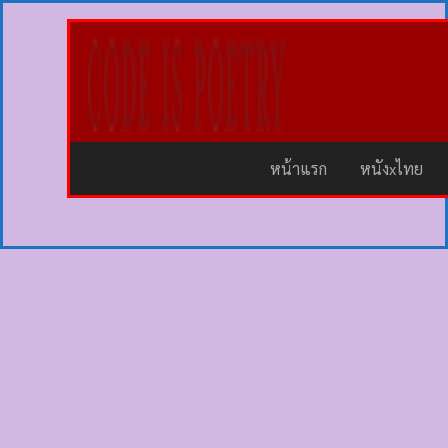
หน้าแรก
หนังxไทย