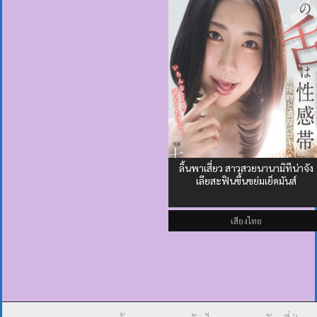
ลิ้นพาเสี่ยว สาวสวยนานามิทีน่าจัง
เลียสะฟินขึ้นขย่มเย็ดมันส์
เสียงไทย