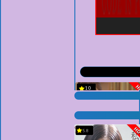
H
5.8