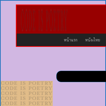
หน้าแรก
หนังxไทย