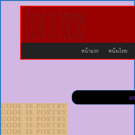
หน้าแรก
หนังxไทย
เก