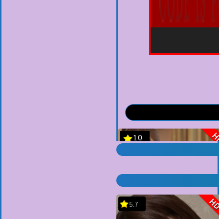
H
5.7