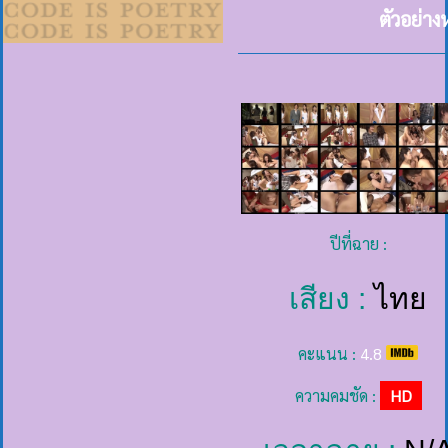
ตัวอย่าง
ปีที่ฉาย :
เสียง :
ไทย
คะแนน :
4.8
ความคมชัด :
HD