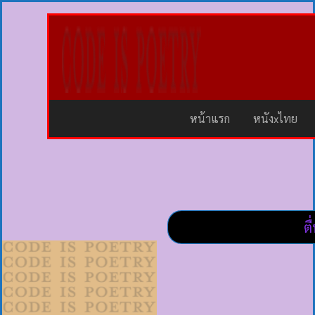
หน้าแรก
หนังxไทย
ต