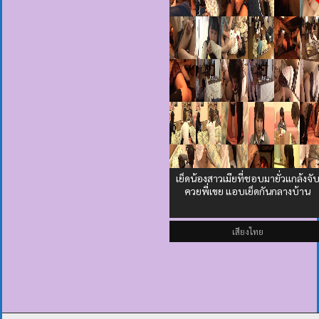
เย็ดน้องสาวเมียที่ชอบมายั่วแกล้งจั
ควยพี่เขย แอบเย็ดกันกลางบ้าน
เสียงไทย