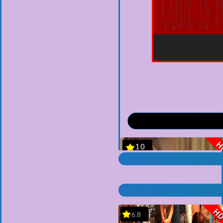
H
6.8