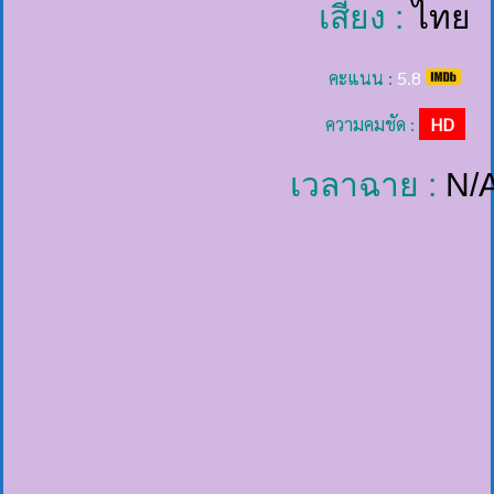
เสียง :
ไทย
คะแนน :
5.8
ความคมชัด :
HD
เวลาฉาย :
N/