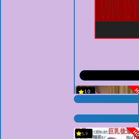
H
5.9