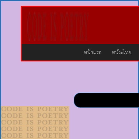
หน้าแรก
หนังxไทย