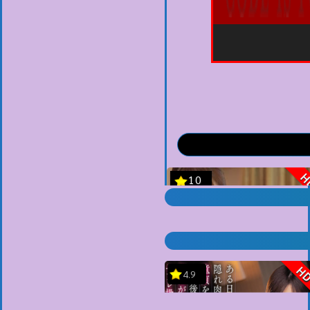
H
4.9