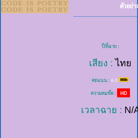
ตัวอย่
ปีที่ฉาย :
เสียง :
ไทย
คะแนน :
6.0
ความคมชัด :
HD
เวลาฉาย :
N/