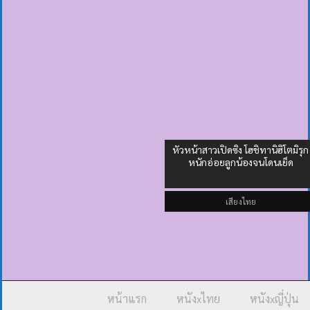
หัวหน้าสาวเปิดซิง โฮชิทานิฮิโตมิรุก
หนักอ่อยลูกน้องจนโดนเย็ด
เสียงไทย
หน้าแรก
หนังxไทย
หนังxญี่ปุ่น