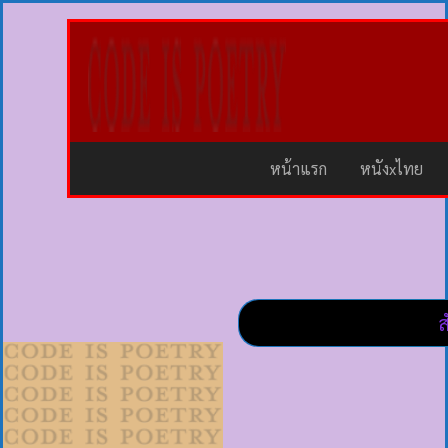
หน้าแรก
หนังxไทย
ส