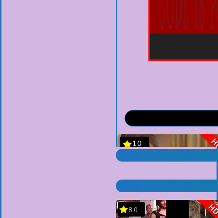
H
8.0