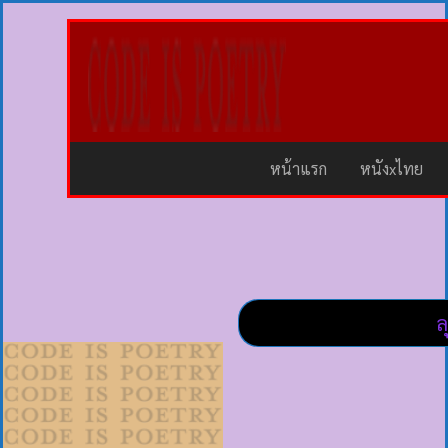
หน้าแรก
หนังxไทย
ล