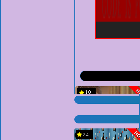
H
2.4