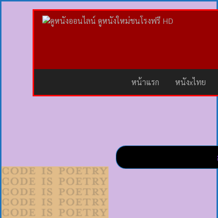
หน้าแรก
หนังxไทย