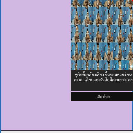
คู่รักตั้งกล้องเสียว ขึ้นขย่มควยร่อน
เอวคาเตียง เจอผัวมือดีเอามาปล่อย
เสียงไทย