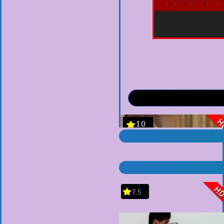
H
7.5