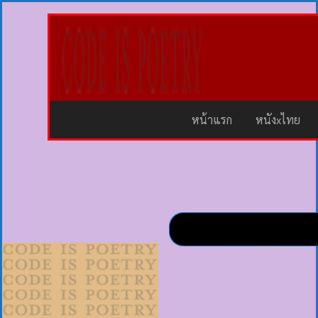
หน้าแรก
หนังxไทย