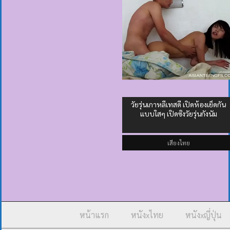
วัยรุ่นเกาหลีเทสดี เปิดห้องเย็ดกัน
แบบใสๆ เปิดซิงวัยรุ่นกังนัม
เสียงไทย
หน้าแรก
หนังxไทย
หนังxญี่ปุ่น