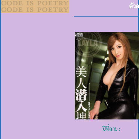
ตัว
ปีที่ฉาย :