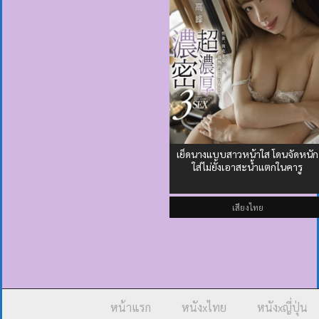
เย็ดนางแบบสาวหน้าใส โดนจัดหนัก
ใส่ไม่ยั้งเอาสะน้ำแตกในคารู
เสียงไทย
หน้าแรก
หนังxไทย
หนังxญี่ปุ่น