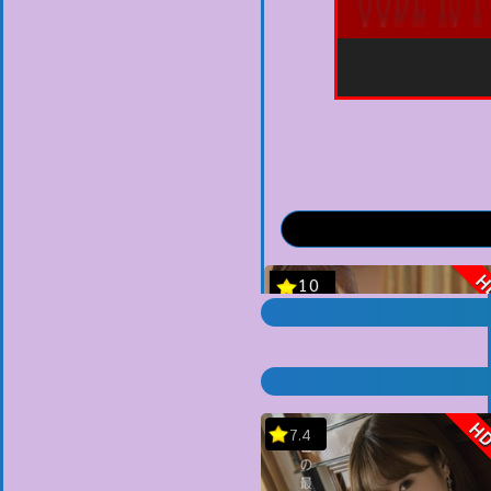
H
7.4