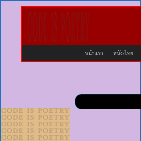
หน้าแรก
หนังxไทย