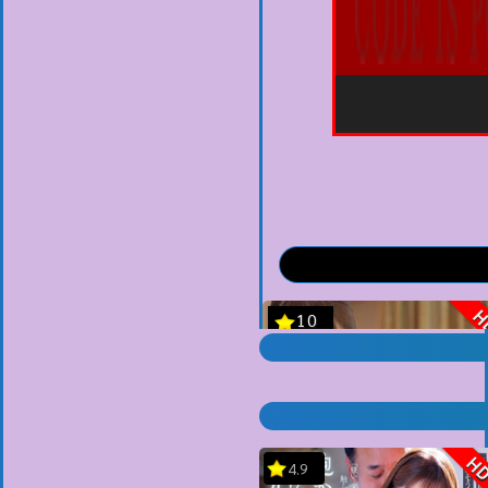
H
4.9