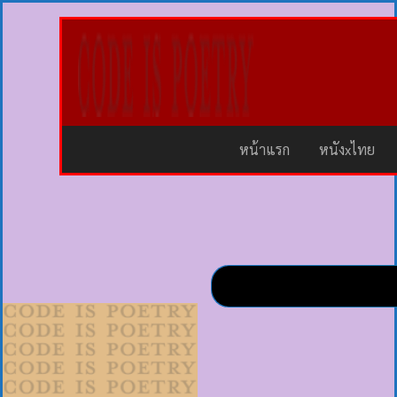
หน้าแรก
หนังxไทย