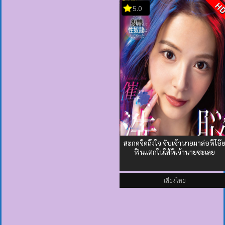
H
5.0
สะกดจิดถึงใจ จับเจ้านายมาล่อหีโอ๊
ฟินแตกในใส้หีเจ้านายซะเลย
เสียงไทย