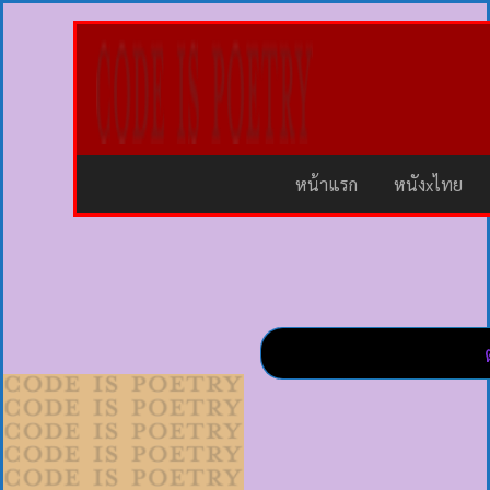
หน้าแรก
หนังxไทย