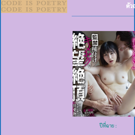
ตัว
ปีที่ฉาย :