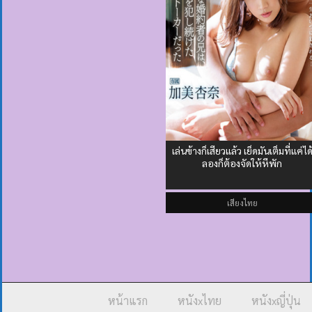
เล่นข้างก็เสียวแล้ว เย็ดมันเต็มที่แค่ได
ลองก็ต้องจัดให้หีพัก
เสียงไทย
หน้าแรก
หนังxไทย
หนังxญี่ปุ่น