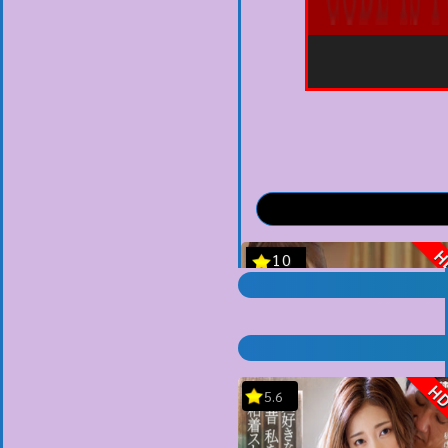
H
5.6