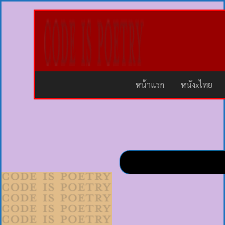
หน้าแรก
หนังxไทย