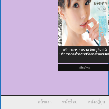
บริการอาบอบนวด น้องยูอิมาให้
บริการนวดท่านชายกันจนตัวลอยเล
เสียงไทย
หน้าแรก
หนังxไทย
หนังxญี่ปุ่น