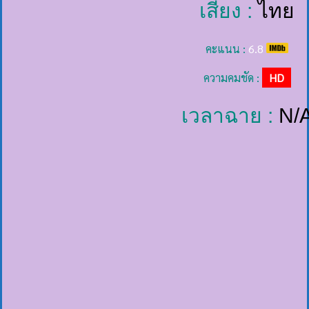
เสียง :
ไทย
คะแนน :
6.8
ความคมชัด :
HD
เวลาฉาย :
N/