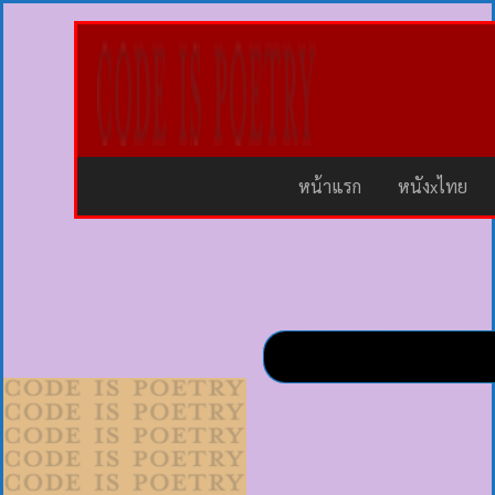
หน้าแรก
หนังxไทย