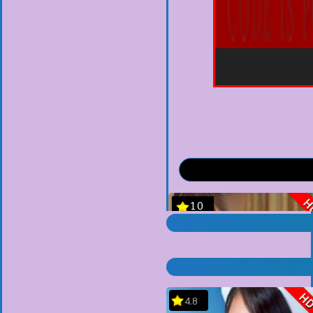
H
4.8