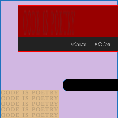
หน้าแรก
หนังxไทย