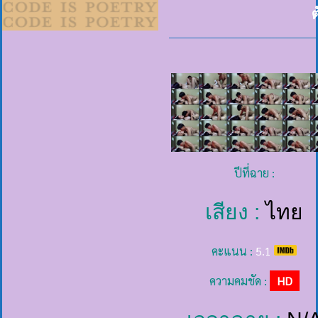
ต
ปีที่ฉาย :
เสียง :
ไทย
คะแนน :
5.1
ความคมชัด :
HD