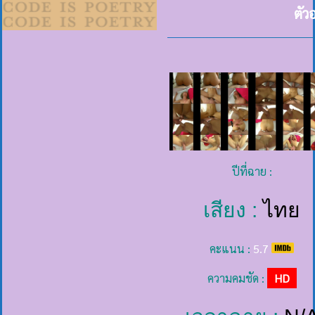
ตัว
ปีที่ฉาย :
เสียง :
ไทย
คะแนน :
5.7
ความคมชัด :
HD