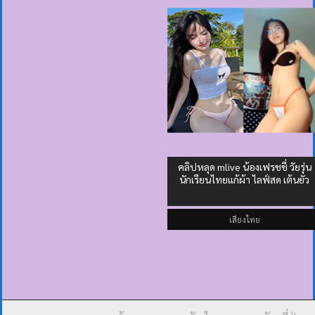
คลิปหลุด mlive น้องเฟรชชี่ วัยรุ่น
นักเรียนไทยแก้ผ้า ไลฟ์สด เต้นยั่ว
เสียงไทย