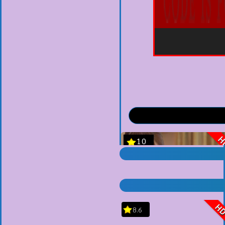
H
8.6