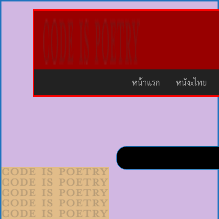
หน้าแรก
หนังxไทย