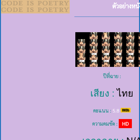
ตัวอย่างหน
ปีที่ฉาย :
เสียง :
ไทย
คะแนน :
5.8
ความคมชัด :
HD