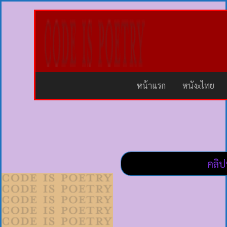
หน้าแรก
หนังxไทย
คลิป