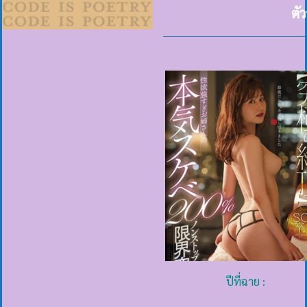
ตั
ปีที่ฉาย :