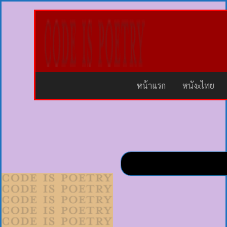
หน้าแรก
หนังxไทย