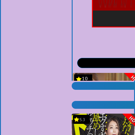
H
5.3