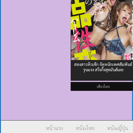
สองสาวหิวเซ็ก จัดหนักเพศสัมพันธ์
รุนแรง สวิงกิ้งสุดมันส์เลย
เสียงไทย
หน้าแรก
หนังxไทย
หนังxญี่ปุ่น